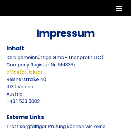
Skip
Men
to
content
Impressum
Inhalt
ICLN gemeinnützige GmbH (nonprofit LLC)
Company Register Nr.
551336p
office(at)icln.at
Reisnerstraße 40
1030 Vienna
Austria
+43 1 533 5002.
Externe Links
Trotz sorgfältiger Prüfung können wir keine